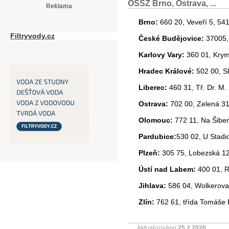
OSSZ Brno, Ostrava, ...
Reklama
Brno:
660 20, Veveří 5, 54
Filtryvody.cz
České Budějovice:
37005, 
Karlovy Vary:
360 01, Krym
Hradec Králové:
502 00, S
Liberec:
460 31, Tř. Dr. M.
Ostrava:
702 00, Zelená 31
Olomouc:
772 11, Na Šiben
Pardubice:
530 02, U Stadi
Plzeň:
305 75, Lobezská 12
Ústí nad Labem:
400 01, R
Jihlava:
586 04, Wolkerova
Zlín:
762 61, třída Tomáše 
Aktualizováno
25.2.2020