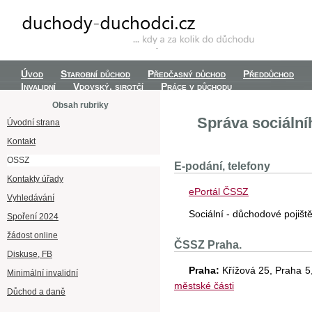
Úvod
Starobní důchod
Předčasný důchod
Předdůchod
Invalidní
Vdovský, sirotčí
Práce v důchodu
Obsah rubriky
Správa sociální
Úvodní strana
Kontakt
OSSZ
E-podání, telefony
Kontakty úřady
ePortál ČSSZ
Vyhledávání
Sociální - důchodové pojiš
Spoření 2024
žádost online
ČSSZ Praha.
Diskuse, FB
Praha:
Křížová 25, Praha 5
Minimální invalidní
městské části
Důchod a daně