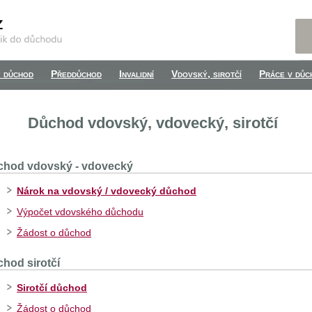
 důchod
Předdůchod
Invalidní
Vdovský, sirotčí
Práce v důc
Důchod vdovský, vdovecký, sirotčí
chod vdovský - vdovecký
Nárok na vdovský / vdovecký důchod
Výpočet vdovského důchodu
Žádost o důchod
hod sirotčí
Sirotčí důchod
Žádost o důchod