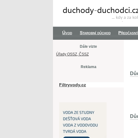
Úvod
Starobní důchod
Předčasný
Dále vizte
Úřady OSSZ, ČSSZ
Reklama
Dů
Filtryvody.cz
Důc