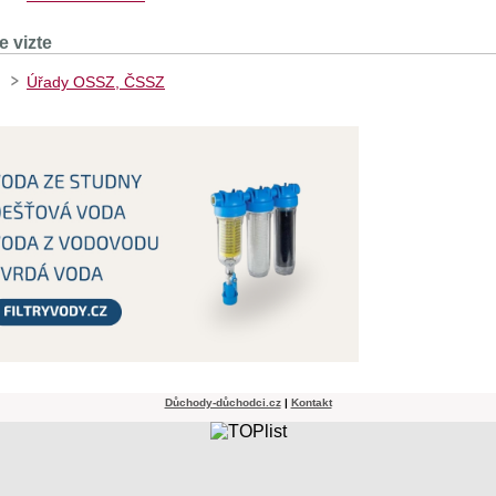
e vizte
Úřady OSSZ, ČSSZ
Důchody-důchodci.cz
|
Kontakt