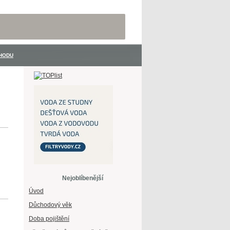
hodu
Nejoblíbenější
Úvod
Důchodový věk
Doba pojištění