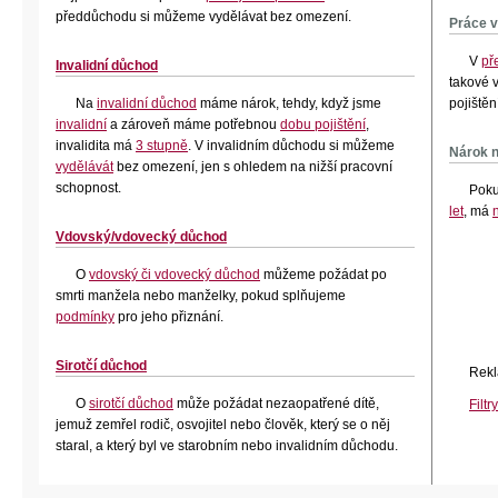
předdůchodu si můžeme vydělávat bez omezení.
Práce 
V
př
Invalidní důchod
takové 
Na
invalidní důchod
máme nárok, tehdy, když jsme
pojištěn
invalidní
a zároveň máme potřebnou
dobu pojištění
,
invalidita má
3 stupně
. V invalidním důchodu si můžeme
Nárok n
vydělávát
bez omezení, jen s ohledem na nižší pracovní
schopnost.
Poku
let
, má
Vdovský/vdovecký důchod
O
vdovský či vdovecký důchod
můžeme požádat
po
smrti manžela nebo manželky, pokud splňujeme
podmínky
pro jeho přiznání.
Sirotčí důchod
Rekl
O
sirotčí důchod
může požádat nezaopatřené dítě,
Filtr
jemuž zemřel rodič, osvojitel nebo člověk, který se o něj
staral, a který byl ve starobním nebo invalidním důchodu.