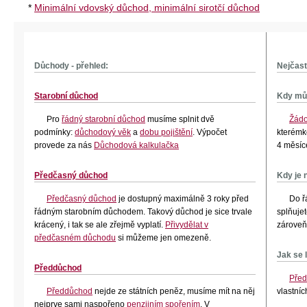
*
Minimální vdovský důchod, minimální sirotčí důchod
Důchody - přehled:
Nejčast
Starobní důchod
Kdy mů
Pro
řádný starobní důchod
musíme splnit dvě
Žádo
podmínky:
důchodový věk
a
dobu pojištění
. Výpočet
kterémk
provede za nás
Důchodová kalkulačka
4 měsíc
Předčasný důchod
Kdy je 
Předčasný důchod
je dostupný maximálně 3 roky před
Do ř
řádným starobním důchodem. Takový důchod je sice trvale
splňuje
krácený, i tak se ale zřejmě vyplatí.
Přivydělat v
zárove
předčasném důchodu
si můžeme jen omezeně.
Jak se 
Předdůchod
Před
Předdůchod
nejde ze státních peněz, musíme mít na něj
vlastníc
nejprve sami naspořeno
penzijním spořením
. V