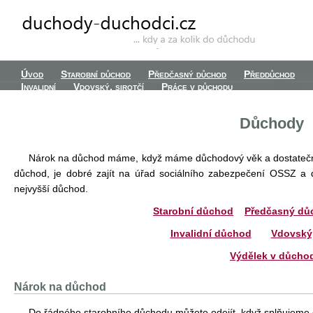
Úvod
Starobní důchod
Předčasný důchod
Předdůchod
Invalidní
Vdovský, sirotčí
Práce v důchodu
Důchody
Nárok na důchod máme, když máme důchodový věk a dostatečn
důchod, je dobré zajít na úřad sociálního zabezpečení OSSZ a d
nejvyšší důchod.
Starobní důchod
Předčasný dů
Invalidní důchod
Vdovský,
Výdělek v důcho
Nárok na důchod
Do řádného starobního důchodu můžete odejít, když splňujem