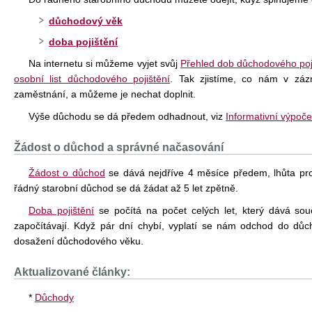
důchodový věk
doba pojištění
Na internetu si můžeme vyjet svůj
Přehled dob důchodového poj
osobní list důchodového pojištění
. Tak zjistíme, co nám v zá
zaměstnání, a můžeme je nechat doplnit.
Výše důchodu se dá předem odhadnout, viz
Informativní výpoč
Žádost o důchod a správné načasování
Žádost o důchod
se dává nejdříve 4 měsíce předem, lhůta pro 
řádný starobní důchod se dá žádat až 5 let zpětně.
Doba pojištění
se počítá na počet celých let, který dává sou
započítávají. Když pár dní chybí, vyplatí se nám odchod do důc
dosažení důchodového věku.
Aktualizované články:
*
Důchody