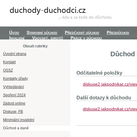
Úvod
Starobní důchod
Předčasný důchod
Předdůchod
Invalidní
Vdovský, sirotčí
Práce v důchodu
Obsah rubriky
Důchod 
Úvodní strana
Kontakt
OSSZ
Odčitatelné položky
Kontakty úřady
diskuse2.jakpodnikat.cz/vie
Vyhledávání
Spoření 2024
Další dotazy k důchodu
žádost online
diskuse2.jakpodnikat.cz/vi
Diskuse, FB
Minimální invalidní
Důchod a daně