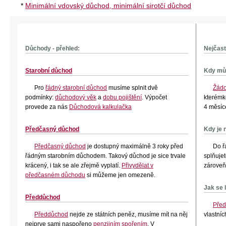
*
Minimální vdovský důchod, minimální sirotčí důchod
Důchody - přehled:
Nejčast
Starobní důchod
Kdy mů
Pro
řádný starobní důchod
musíme splnit dvě
Žádo
podmínky:
důchodový věk
a
dobu pojištění
. Výpočet
kterémk
provede za nás
Důchodová kalkulačka
4 měsíc
Předčasný důchod
Kdy je 
Předčasný důchod
je dostupný maximálně 3 roky před
Do ř
řádným starobním důchodem. Takový důchod je sice trvale
splňuje
krácený, i tak se ale zřejmě vyplatí.
Přivydělat v
zárove
předčasném důchodu
si můžeme jen omezeně.
Jak se 
Předdůchod
Před
Předdůchod
nejde ze státních peněz, musíme mít na něj
vlastníc
nejprve sami naspořeno
penzijním spořením
. V