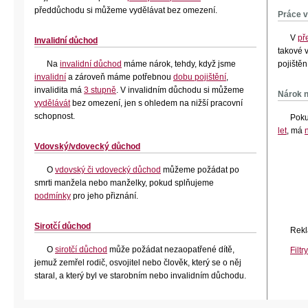
předdůchodu si můžeme vydělávat bez omezení.
Práce 
V
př
Invalidní důchod
takové 
Na
invalidní důchod
máme nárok, tehdy, když jsme
pojištěn
invalidní
a zároveň máme potřebnou
dobu pojištění
,
invalidita má
3 stupně
. V invalidním důchodu si můžeme
Nárok n
vydělávát
bez omezení, jen s ohledem na nižší pracovní
schopnost.
Poku
let
, má
Vdovský/vdovecký důchod
O
vdovský či vdovecký důchod
můžeme požádat
po
smrti manžela nebo manželky, pokud splňujeme
podmínky
pro jeho přiznání.
Sirotčí důchod
Rekl
O
sirotčí důchod
může požádat nezaopatřené dítě,
Filtr
jemuž zemřel rodič, osvojitel nebo člověk, který se o něj
staral, a který byl ve starobním nebo invalidním důchodu.