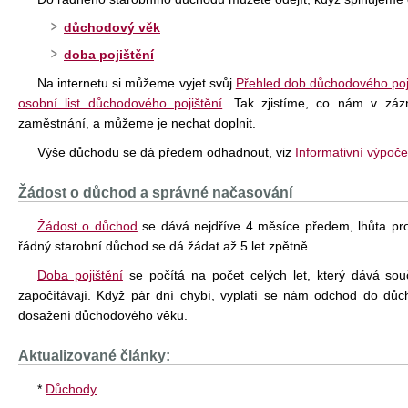
důchodový věk
doba pojištění
Na internetu si můžeme vyjet svůj
Přehled dob důchodového poj
osobní list důchodového pojištění
. Tak zjistíme, co nám v zá
zaměstnání, a můžeme je nechat doplnit.
Výše důchodu se dá předem odhadnout, viz
Informativní výpoč
Žádost o důchod a správné načasování
Žádost o důchod
se dává nejdříve 4 měsíce předem, lhůta pro 
řádný starobní důchod se dá žádat až 5 let zpětně.
Doba pojištění
se počítá na počet celých let, který dává sou
započítávají. Když pár dní chybí, vyplatí se nám odchod do důc
dosažení důchodového věku.
Aktualizované články:
*
Důchody