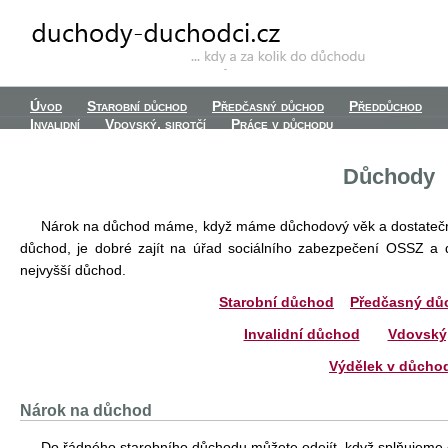
Úvod
Starobní důchod
Předčasný důchod
Předdůchod
Invalidní
Vdovský, sirotčí
Práce v důchodu
Důchody
Nárok na důchod máme, když máme důchodový věk a dostatečn
důchod, je dobré zajít na úřad sociálního zabezpečení OSSZ a d
nejvyšší důchod.
Starobní důchod
Předčasný dů
Invalidní důchod
Vdovský,
Výdělek v důcho
Nárok na důchod
Do řádného starobního důchodu můžete odejít, když splňujem