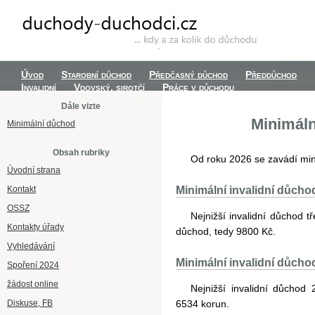
Úvod
Starobní důchod
Předčasný důchod
Předdůchod
Invalidní
Vdovský, sirotčí
Práce v důchodu
Dále vizte
Minimáln
Minimální důchod
Obsah rubriky
Od roku 2026 se zavádí min
Úvodní strana
Kontakt
Minimální invalidní důcho
OSSZ
Nejnižší invalidní důchod t
Kontakty úřady
důchod, tedy 9800 Kč.
Vyhledávání
Minimální invalidní důcho
Spoření 2024
žádost online
Nejnižší invalidní důchod
Diskuse, FB
6534 korun.