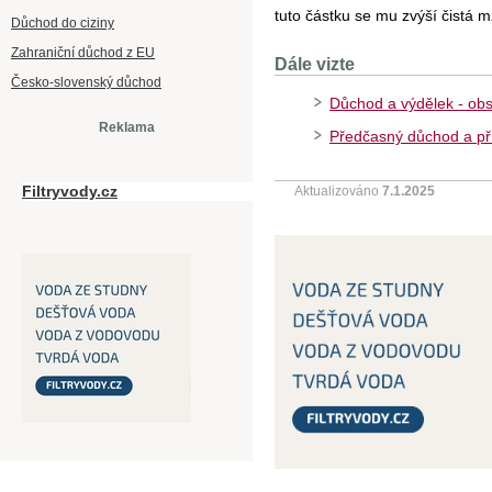
tuto částku se mu zvýší čistá 
Důchod do ciziny
Zahraniční důchod z EU
Dále vizte
Česko-slovenský důchod
Důchod a výdělek - ob
Reklama
Předčasný důchod a př
Filtryvody.cz
Aktualizováno
7.1.2025