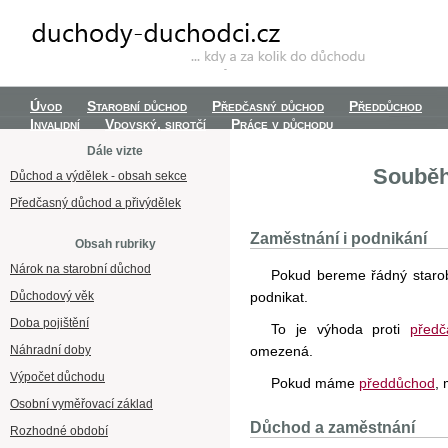
Úvod
Starobní důchod
Předčasný důchod
Předdůchod
Invalidní
Vdovský, sirotčí
Práce v důchodu
Dále vizte
Souběh
Důchod a výdělek - obsah sekce
Předčasný důchod a přivýdělek
Zaměstnání i podnikání
Obsah rubriky
Nárok na starobní důchod
Pokud bereme řádný staro
Důchodový věk
podnikat.
Doba pojištění
To je výhoda proti
před
Náhradní doby
omezená.
Výpočet důchodu
Pokud máme
předdůchod
,
Osobní vyměřovací základ
Důchod a zaměstnání
Rozhodné období