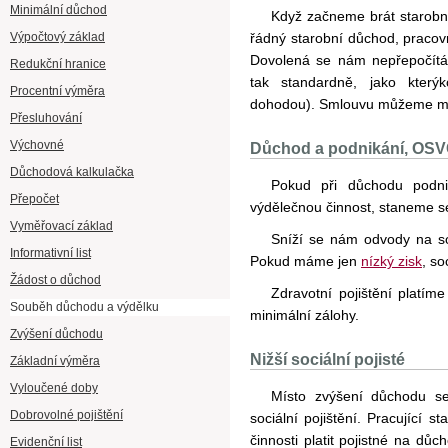
Minimální důchod
Když začneme brát starobní
Výpočtový základ
řádný starobní důchod, pracov
Dovolená se nám nepřepočítáv
Redukční hranice
tak standardně, jako kterýk
Procentní výměra
dohodou). Smlouvu můžeme mít 
Přesluhování
Výchovné
Důchod a podnikání, OS
Důchodová kalkulačka
Pokud při důchodu podn
Přepočet
výdělečnou činnost, staneme se
Vyměřovací základ
Sníží se nám odvody na soc
Informativní list
Pokud máme jen
nízký zisk
, so
Žádost o důchod
Zdravotní pojištění platím
Souběh důchodu a výdělku
minimální zálohy.
Zvýšení důchodu
Nižší sociální pojisté
Základní výměra
Vyloučené doby
Místo zvýšení důchodu se
Dobrovolné pojištění
sociální pojištění. Pracující 
činnosti platit pojistné na dů
Evidenční list