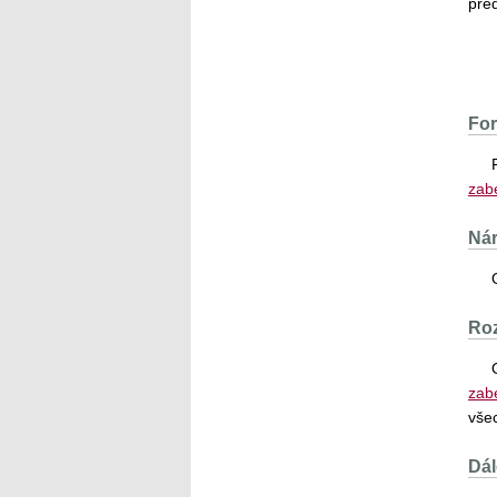
pře
For
zab
Nár
Ro
zab
vše
Dál