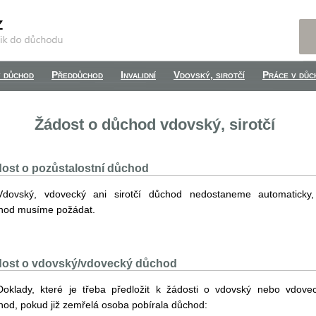
 důchod
Předdůchod
Invalidní
Vdovský, sirotčí
Práce v důc
Žádost o důchod vdovský, sirotčí
ost o pozůstalostní důchod
Vdovský, vdovecký ani sirotčí důchod nedostaneme automaticky
hod musíme požádat.
ost o vdovský/vdovecký důchod
Doklady, které je třeba předložit k žádosti o vdovský nebo vdove
hod, pokud již zemřelá osoba pobírala důchod: