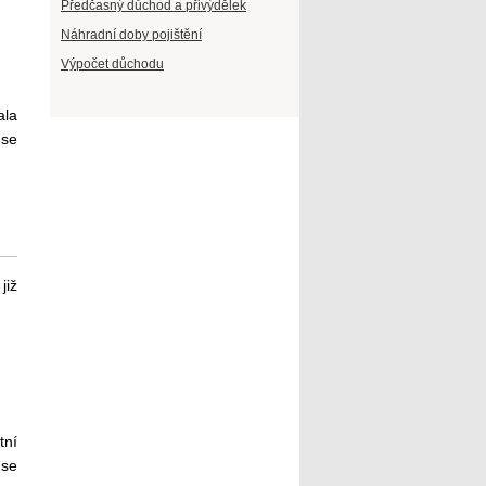
Předčasný důchod a přivýdělek
Náhradní doby pojištění
Výpočet důchodu
ala
 se
již
tní
 se