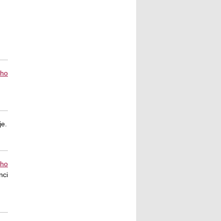
ího
je.
ího
nci