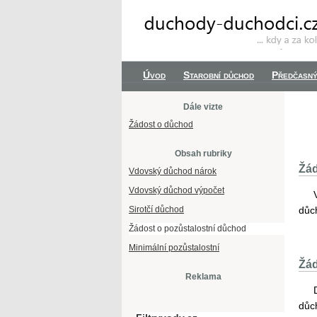
Úvod
Starobní důchod
Předčasný
Dále vizte
Žádost o důchod
Obsah rubriky
Žád
Vdovský důchod nárok
Vdovský důchod výpočet
Sirotčí důchod
důc
Žádost o pozůstalostní důchod
Minimální pozůstalostní
Žád
Reklama
důc