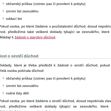
občanský průkaz (cizinec pas či povolení k pobytu)
úmrtní list zesnulého
oddací list
Pokud osoba, po které žádáme o pozůstalostní důchod, dosud nepobír
hod, předložíme také veškeré doklady týkající se zesnulé/ho, které
dkládají k
žádosti o starobní důchod
.
ost o sirotčí důchod
Doklady, které je třeba předložit k žádosti o sirotčí důchod, pokud 
řelá osoba pobírala důchod:
občanský průkaz (cizinec pas či povolení k pobytu)
úmrtní list zesnulého
rodné listy dětí
Pokud osoba, po které žádáme o sirotčí důchod, dosud nepobírala vlas
hod, předložíme veškeré doklady týkající se zesnulé/ho, které