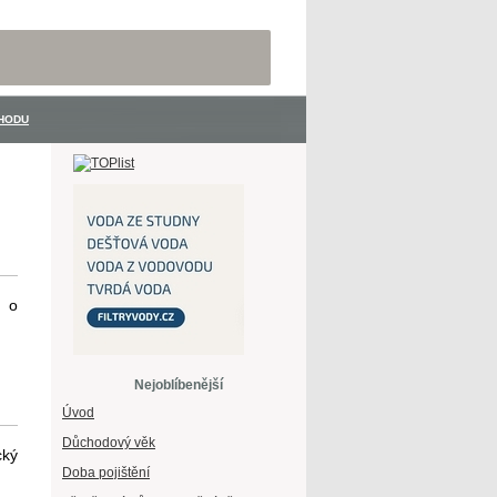
hodu
, o
Nejoblíbenější
Úvod
Důchodový věk
cký
Doba pojištění