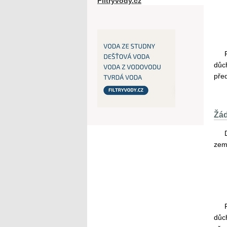
Filtryvody.cz
důc
pře
Žád
zem
důc