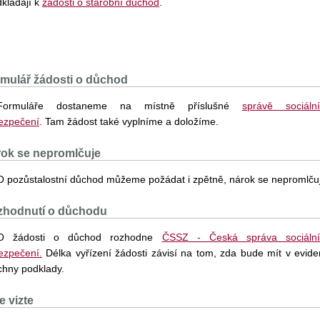
dkládají k
žádosti o starobní důchod
.
mulář žádosti o důchod
Formuláře dostaneme na místně příslušné
správě sociáln
ezpečení
. Tam žádost také vyplníme a doložíme.
ok se nepromlčuje
O pozůstalostní důchod můžeme požádat i zpětně, nárok se nepromlču
zhodnutí o důchodu
O žádosti o důchod rozhodne
ČSSZ - Česká správa sociáln
ezpečení.
Délka vyřízení žádosti závisí na tom, zda bude mít v evide
chny podklady.
e vizte