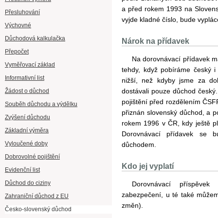
a před rokem 1993 na Slovens
Přesluhování
vyjde kladné číslo, bude vyplá
Výchovné
Důchodová kalkulačka
Nárok na přídavek
Přepočet
Na dorovnávací přídavek
Vyměřovací základ
tehdy, když pobíráme český i
Informativní list
nižší, než kdyby jsme za d
dostávali pouze důchod česky
Žádost o důchod
pojištění před rozdělením C
Souběh důchodu a výdělku
přiznán slovenský důchod, a po
Zvýšení důchodu
rokem 1996 v ČR, kdy ještě pla
Základní výměra
Dorovnávací přídavek se 
Vyloučené doby
důchodem.
Dobrovolné pojištění
Kdo jej vyplatí
Evidenční list
Důchod do ciziny
Dorovnávací příspěvek
zabezpečení, u té také můžem
Zahraniční důchod z EU
změn).
Česko-slovenský důchod