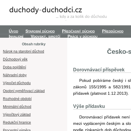
Úvod
Starobní důchod
Předčasný důchod
Předdůchod
Invalidní
Vdovský, sirotčí
Práce v důchodu
Obsah rubriky
Česko-s
Nárok na starobní důchod
Důchodový věk
Doba pojištění
Dorovnávací příspěvek
Náhradní doby
Pokud pobíráme český i s
Výpočet důchodu
zákonů 155/1995 a 582/1991, k
Osobní vyměřovací základ
přídavek (platnost 1.12.2013).
Rozhodné období
Výše přídavku
Minimální důchod
Výpočtový základ
Dorovnávací přídavek není 
Redukční hranice
mezi vypláceným českým a s
podle získaných dob důchodové
Procentní výměra