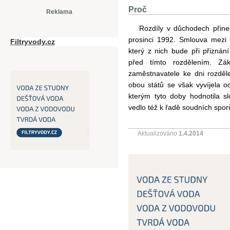
Proč
Reklama
Rozdíly v důchodech přine
prosinci 1992. Smlouva mezi o
Filtryvody.cz
který z nich bude při přiznání
před tímto rozdělením. Za
zaměstnavatele ke dni rozděle
obou států se však vyvíjela od
kterým tyto doby hodnotila slo
vedlo též k řadě soudních sporu
Aktualizováno
1.4.2014