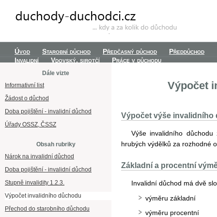
Úvod
Starobní důchod
Předčasný důchod
Předdůchod
Invalidní
Vdovský, sirotčí
Práce v důchodu
Dále vizte
Výpočet i
Informativní list
Žádost o důchod
Doba pojištění - invalidní důchod
Výpočet výše invalidního
Úřady OSSZ, ČSSZ
Výše invalidního důchodu 
hrubých výdělků za rozhodné obd
Obsah rubriky
Nárok na invalidní důchod
Základní a procentní vým
Doba pojištění - invalidní důchod
Stupně invalidity 1.2.3.
Invalidní důchod má dvě slo
Výpočet invalidního důchodu
výměru základní
Přechod do starobního důchodu
výměru procentní