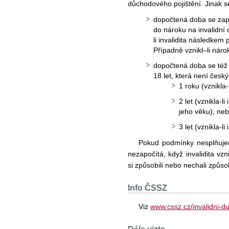
důchodového pojištění. Jinak s
dopočtená doba se zapo
do nároku na invalidní
li invalidita následkem
Případně vznikl–li náro
dopočtená doba se též
18 let, která není český
1 roku (vznikla-
2 let (vznikla-l
jeho věku), ne
3 let (vznikla-l
Pokud podmínky nesplňuje
nezapočítá, když invalidita v
si způsobili nebo nechali způ
Info ČSSZ
Viz
www.cssz.cz/invalidni-d