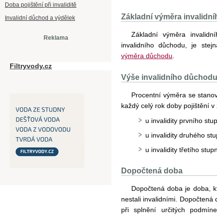
Doba pojištění při invaliditě
Základní výměra invalidn
Invalidní důchod a výdělek
Základní výměra invalidn
Reklama
invalidního důchodu, je ste
výměra důchodu
.
Filtryvody.cz
Výše invalidního důchodu z
Procentní výměra se stanov
každý celý rok doby pojištění v z
u invalidity prvního s
u invalidity druhého s
u invalidity třetího st
Dopočtená doba
Dopočtená doba je doba, k
nestali invalidními. Dopočten
při splnění určitých podmín