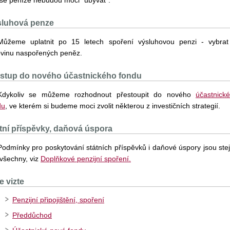
aše peníze nebudou moci "ubývat".
sluhová penze
Můžeme uplatnit po 15 letech spoření výsluhovou penzi - vybrat
ovinu naspořených peněz.
stup do nového účastnického fondu
Kdykoliv se můžeme rozhodnout přestoupit do nového
účastnick
du
, ve kterém si budeme moci zvolit některou z investičních strategií.
tní příspěvky, daňová úspora
Podmínky pro poskytování státních příspěvků i daňové úspory jsou ste
 všechny, viz
Doplňkové penzijní spoření.
e vizte
Penzijní připojištění, spoření
Předdůchod