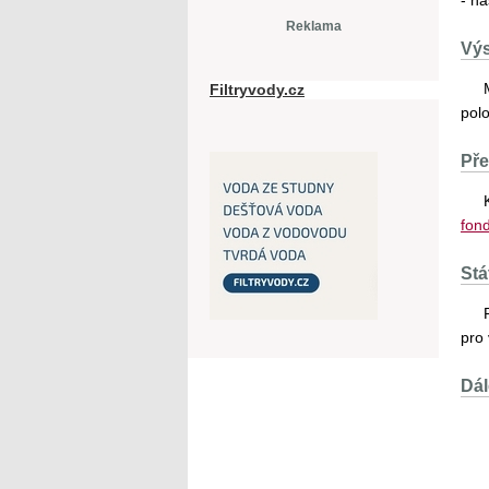
- n
Reklama
Vý
Filtryvody.cz
pol
Pře
fon
Stá
pro
Dál