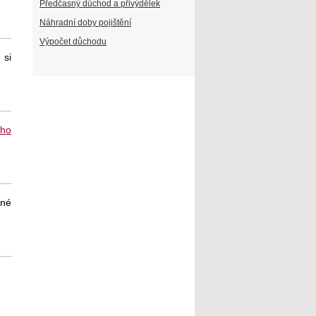
Předčasný důchod a přivýdělek
Náhradní doby pojištění
Výpočet důchodu
 si
ého
jné