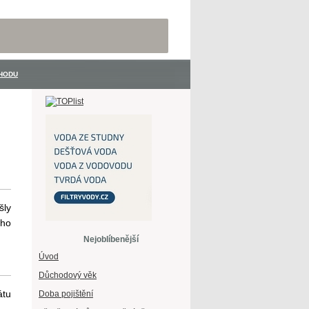
hodu
šly
ého
Nejoblíbenější
Úvod
Důchodový věk
átu
Doba pojištění