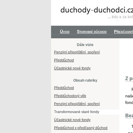
Úvod
Starobní důchod
Předčasný
Dále vizte
Penzijní připojištění, spoření
Předdůchod
Účastnické nové fondy
Z p
Obsah rubriky
Předdůchod
naš
Předdůchodový věk
fon
Penzijní připojištění, spoření
Transformované staré fondy
Bez
Účastnické nové fondy
Předdůchod x předčasný důchod