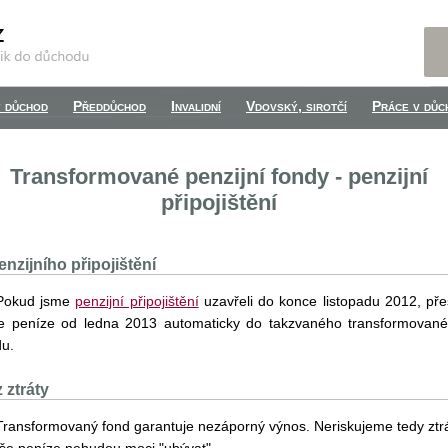
 důchod
Předdůchod
Invalidní
Vdovský, sirotčí
Práce v důc
Transformované penzijní fondy - penzijní
připojištění
enzijního připojištění
Pokud jsme
penzijní připojištění
uzavřeli do konce listopadu 2012, pře
e peníze od ledna 2013 automaticky do takzvaného transformovan
du.
 ztráty
Transformovaný fond garantuje nezáporný výnos. Neriskujeme tedy ztr